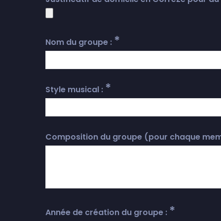
*
Nom du groupe :
*
Style musical :
Composition du groupe (pour chaque memb
*
Année de création du groupe :