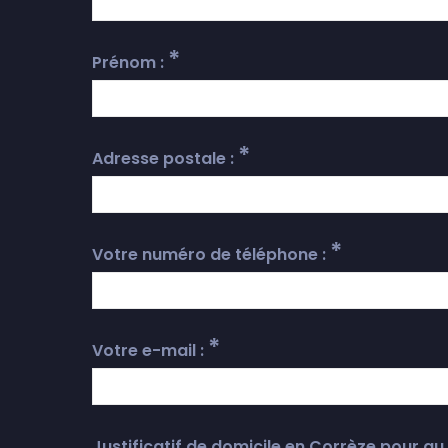
*
Prénom :
*
Adresse postale :
*
Votre numéro de téléphone :
*
Votre e-mail :
Justificatif de domicile en Corrèze pour 